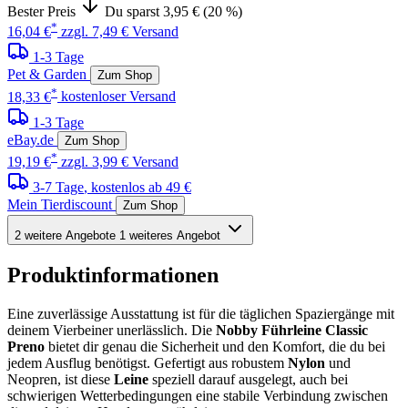
Bester Preis
Du sparst 3,95 € (20 %)
*
16,04 €
zzgl. 7,49 € Versand
1-3 Tage
Pet & Garden
Zum Shop
*
18,33 €
kostenloser Versand
1-3 Tage
eBay.de
Zum Shop
*
19,19 €
zzgl. 3,99 € Versand
3-7 Tage
, kostenlos ab 49 €
Mein Tierdiscount
Zum Shop
2 weitere Angebote
1 weiteres Angebot
Produktinformationen
Eine zuverlässige Ausstattung ist für die täglichen Spaziergänge mit
deinem Vierbeiner unerlässlich. Die
Nobby Führleine Classic
Preno
bietet dir genau die Sicherheit und den Komfort, die du bei
jedem Ausflug benötigst. Gefertigt aus robustem
Nylon
und
Neopren, ist diese
Leine
speziell darauf ausgelegt, auch bei
schwierigen Wetterbedingungen eine stabile Verbindung zwischen