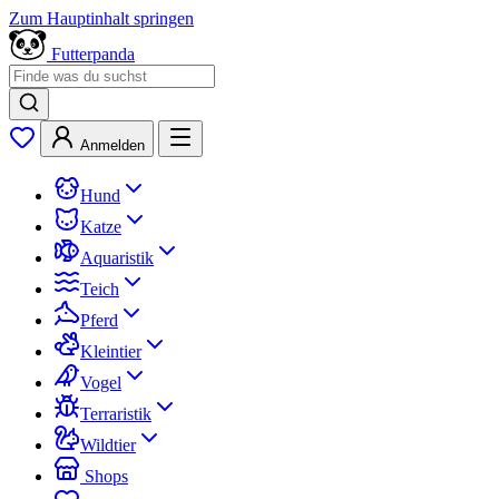
Zum Hauptinhalt springen
Futterpanda
Anmelden
Hund
Katze
Aquaristik
Teich
Pferd
Kleintier
Vogel
Terraristik
Wildtier
Shops