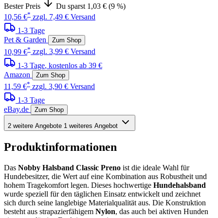
Bester Preis
Du sparst 1,03 € (9 %)
*
10,56 €
zzgl. 7,49 € Versand
1-3 Tage
Pet & Garden
Zum Shop
*
10,99 €
zzgl. 3,99 € Versand
1-3 Tage
, kostenlos ab 39 €
Amazon
Zum Shop
*
11,59 €
zzgl. 3,90 € Versand
1-3 Tage
eBay.de
Zum Shop
2 weitere Angebote
1 weiteres Angebot
Produktinformationen
Das
Nobby Halsband Classic Preno
ist die ideale Wahl für
Hundebesitzer, die Wert auf eine Kombination aus Robustheit und
hohem Tragekomfort legen. Dieses hochwertige
Hundehalsband
wurde speziell für den täglichen Einsatz entwickelt und zeichnet
sich durch seine langlebige Materialqualität aus. Die Konstruktion
besteht aus strapazierfähigem
Nylon
, das auch bei aktiven Hunden