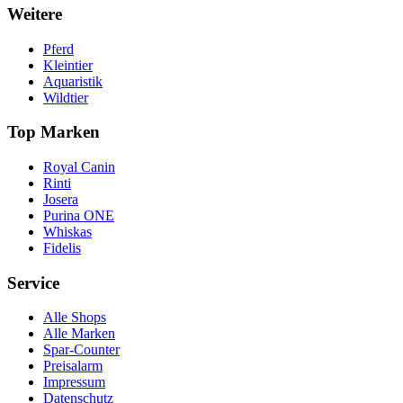
Weitere
Pferd
Kleintier
Aquaristik
Wildtier
Top Marken
Royal Canin
Rinti
Josera
Purina ONE
Whiskas
Fidelis
Service
Alle Shops
Alle Marken
Spar-Counter
Preisalarm
Impressum
Datenschutz