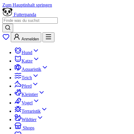
Zum Hauptinhalt springen
Futterpanda
Anmelden
Hund
Katze
Aquaristik
Teich
Pferd
Kleintier
Vogel
Terraristik
Wildtier
Shops