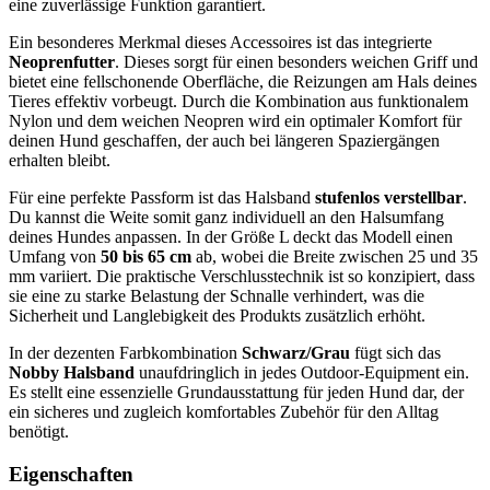
eine zuverlässige Funktion garantiert.
Ein besonderes Merkmal dieses Accessoires ist das integrierte
Neoprenfutter
. Dieses sorgt für einen besonders weichen Griff und
bietet eine fellschonende Oberfläche, die Reizungen am Hals deines
Tieres effektiv vorbeugt. Durch die Kombination aus funktionalem
Nylon und dem weichen Neopren wird ein optimaler Komfort für
deinen Hund geschaffen, der auch bei längeren Spaziergängen
erhalten bleibt.
Für eine perfekte Passform ist das Halsband
stufenlos verstellbar
.
Du kannst die Weite somit ganz individuell an den Halsumfang
deines Hundes anpassen. In der Größe L deckt das Modell einen
Umfang von
50 bis 65 cm
ab, wobei die Breite zwischen 25 und 35
mm variiert. Die praktische Verschlusstechnik ist so konzipiert, dass
sie eine zu starke Belastung der Schnalle verhindert, was die
Sicherheit und Langlebigkeit des Produkts zusätzlich erhöht.
In der dezenten Farbkombination
Schwarz/Grau
fügt sich das
Nobby Halsband
unaufdringlich in jedes Outdoor-Equipment ein.
Es stellt eine essenzielle Grundausstattung für jeden Hund dar, der
ein sicheres und zugleich komfortables Zubehör für den Alltag
benötigt.
Eigenschaften