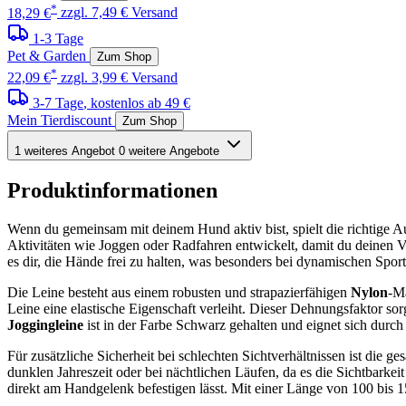
*
18,29 €
zzgl. 7,49 € Versand
1-3 Tage
Pet & Garden
Zum Shop
*
22,09 €
zzgl. 3,99 € Versand
3-7 Tage
, kostenlos ab 49 €
Mein Tierdiscount
Zum Shop
1 weiteres Angebot
0 weitere Angebote
Produktinformationen
Wenn du gemeinsam mit deinem Hund aktiv bist, spielt die richtige A
Aktivitäten wie Joggen oder Radfahren entwickelt, damit du deinen V
es dir, die Hände frei zu halten, was besonders bei dynamischen Sport
Die Leine besteht aus einem robusten und strapazierfähigen
Nylon
-Ma
Leine eine elastische Eigenschaft verleiht. Dieser Dehnungsfaktor s
Joggingleine
ist in der Farbe Schwarz gehalten und eignet sich durch
Für zusätzliche Sicherheit bei schlechten Sichtverhältnissen ist die g
dunklen Jahreszeit oder bei nächtlichen Läufen, da es die Sichtbarkeit
direkt am Handgelenk befestigen lässt. Mit einer Länge von 100 bis 