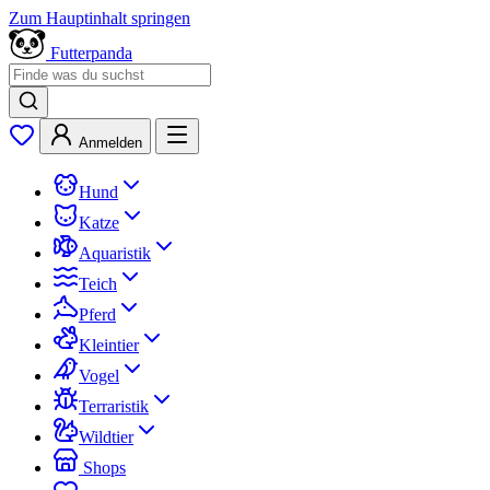
Zum Hauptinhalt springen
Futterpanda
Anmelden
Hund
Katze
Aquaristik
Teich
Pferd
Kleintier
Vogel
Terraristik
Wildtier
Shops