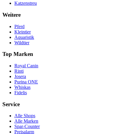
Katzenstreu
Weitere
Pferd
Kleintier
Aquaristik
Wildtier
Top Marken
Royal Canin
Rinti
Josera
Purina ONE
Whiskas
Fidelis
Service
Alle Shops
Alle Marken
Spar-Counter
Preisalarm