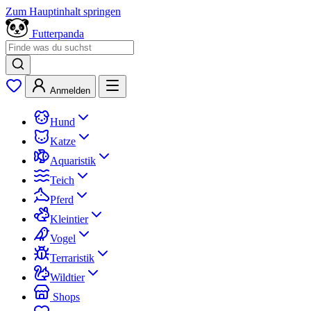
Zum Hauptinhalt springen
Futterpanda
Anmelden
Hund
Katze
Aquaristik
Teich
Pferd
Kleintier
Vogel
Terraristik
Wildtier
Shops