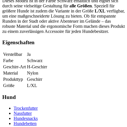
Dieses Modell ist in der Farbe Schwarz erhältlich und eignet sich
durch seine vielseitige Gestaltung für
alle Größen
. Speziell für
größere Hunde ist zudem die Variante in der Größe
L/XL
verfügbar,
um eine maßgeschneiderte Lösung zu bieten. Ob für entspannte
Runden in der Stadt oder aktive Abenteuer im Gelände – das
robuste Material und die ergonomische Form machen dieses Produkt
zu einem zuverlässigen Accessoire für jeden Hundebesitzer.
Eigenschaften
Verstellbar
Ja
Farbe
Schwarz
Geschirr-Art
H-Geschirr
Material
Nylon
Produkttyp
Geschirr
Größe
L/XL
Hund
Trockenfutter
Nassfutter
Hundesnacks
Hundebetten