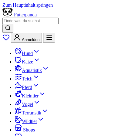
Zum Hauptinhalt springen
Futterpanda
Anmelden
Hund
Katze
Aquaristik
Teich
Pferd
Kleintier
Vogel
Terraristik
Wildtier
Shops