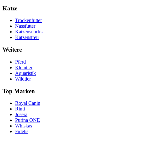
Katze
Trockenfutter
Nassfutter
Katzensnacks
Katzenstreu
Weitere
Pferd
Kleintier
Aquaristik
Wildtier
Top Marken
Royal Canin
Rinti
Josera
Purina ONE
Whiskas
Fidelis