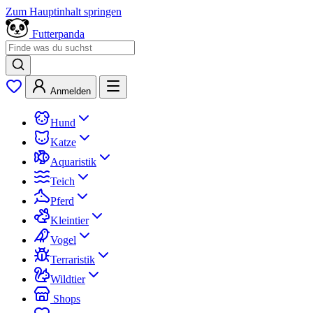
Zum Hauptinhalt springen
Futterpanda
Anmelden
Hund
Katze
Aquaristik
Teich
Pferd
Kleintier
Vogel
Terraristik
Wildtier
Shops