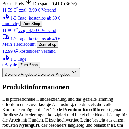
Bester Preis
Du sparst 6,41 € (36 %)
*
11,59 €
zzgl. 3,99 € Versand
1-3 Tage
, kostenlos ab 39 €
muunchy
Zum Shop
*
11,89 €
zzgl. 3,99 € Versand
1-3 Tage
, kostenlos ab 49 €
Mein Tierdiscount
Zum Shop
*
12,99 €
kostenloser Versand
1-3 Tage
eBay.de
Zum Shop
2 weitere Angebote
1 weiteres Angebot
Produktinformationen
Die professionelle Hundeerziehung und das gezielte Training
erfordern eine zuverlässige Ausrüstung, die dir stets die volle
Kontrolle ermöglicht. Der
Trixie Premium Kurzführer
ist genau
für diese Anforderungen konzipiert und bietet eine ideale Lösung für
die Arbeit mit Hunden. Diese hochwertige
Leine
besteht aus einem
robusten
Nylongurt
, der besonders langlebig und belastbar ist, um