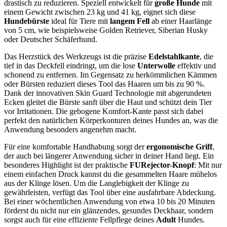
drastisch zu reduzieren. Speziell entwickelt für
große Hunde
mit
einem Gewicht zwischen 23 kg und 41 kg, eignet sich diese
Hundebürste
ideal für Tiere mit
langem Fell
ab einer Haarlänge
von 5 cm, wie beispielsweise Golden Retriever, Siberian Husky
oder Deutscher Schäferhund.
Das Herzstück des Werkzeugs ist die präzise
Edelstahlkante
, die
tief in das Deckfell eindringt, um die lose
Unterwolle
effektiv und
schonend zu entfernen. Im Gegensatz zu herkömmlichen Kämmen
oder Bürsten reduziert dieses Tool das Haaren um bis zu 90 %.
Dank der innovativen Skin Guard Technologie mit abgerundeten
Ecken gleitet die Bürste sanft über die Haut und schützt dein Tier
vor Irritationen. Die gebogene Komfort-Kante passt sich dabei
perfekt den natürlichen Körperkonturen deines Hundes an, was die
Anwendung besonders angenehm macht.
Für eine komfortable Handhabung sorgt der
ergonomische Griff
,
der auch bei längerer Anwendung sicher in deiner Hand liegt. Ein
besonderes Highlight ist der praktische
FURejector-Knopf
: Mit nur
einem einfachen Druck kannst du die gesammelten Haare mühelos
aus der Klinge lösen. Um die Langlebigkeit der Klinge zu
gewährleisten, verfügt das Tool über eine ausfahrbare Abdeckung.
Bei einer wöchentlichen Anwendung von etwa 10 bis 20 Minuten
förderst du nicht nur ein glänzendes, gesundes Deckhaar, sondern
sorgst auch für eine effiziente Fellpflege deines
Adult
Hundes.