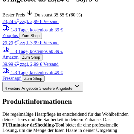
Bester Preis
Du sparst 35,55 € (60 %)
*
23,24 €
zzgl. 2,99 € Versand
1-3 Tage
, kostenlos ab 39 €
Zooplus
Zum Shop
*
29,29 €
zzgl. 3,99 € Versand
1-3 Tage
, kostenlos ab 39 €
Amazon
Zum Shop
*
39,99 €
zzgl. 2,99 € Versand
1-3 Tage
, kostenlos ab 49 €
Fressnapf
Zum Shop
4 weitere Angebote
3 weitere Angebote
Produktinformationen
Die regelmäßige Haarpflege ist entscheidend für das Wohlbefinden
deines Tieres und die Sauberkeit in deinem Zuhause. Das
FURminator deShedding-Tool
bietet dir eine professionelle
Lösung, um die Menge der losen Haare in deiner Umgebung