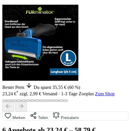
Bester Preis
Du sparst 35,55 € (60 %)
*
23,24 €
zzgl. 2,99 € Versand · 1-3 Tage
Zooplus
Zum Shop
Merken
Teilen
Preisalarm
6 Angebote ab 23,24 €
– 58,79 €