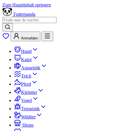
Zum Hauptinhalt springen
Futterpanda
Anmelden
Hund
Katze
Aquaristik
Teich
Pferd
Kleintier
Vogel
Terraristik
Wildtier
Shops