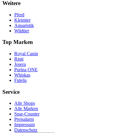
Weitere
Pferd
Kleintier
Aquaristik
Wildtier
Top Marken
Royal Canin
Rinti
Josera
Purina ONE
Whiskas
Fidelis
Service
Alle Shops
Alle Marken
Spar-Counter
Preisalarm
Impressum
Datenschutz