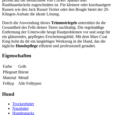
perfekt auf die Bedürfnisse von Cocker Spaniel oder
Rauhhaardackeln zugeschnitten ist. Für kleinere oder kurzhaarigere
Rassen wie den Jack Russel Terrier oder den Beagle bietet der 20-
Klingen-Aufsatz die ideale Lösung.
Durch die Anwendung dieses
Trimmstriegels
unterstützt du die
Gesundheit des Fells deines Tieres nachhaltig. Die regelmäßige
Entfernung der Unterwolle beugt Hautproblemen vor und sorgt für
ein glänzendes, gepflegtes Erscheinungsbild. Mit dem Mars Coat
King holst du dir ein langlebiges Werkzeug in die Hand, das die
tägliche
Hundepflege
effizient und professionell gestaltet.
Eigenschaften
Farbe
Gelb
Pflegeart
Bürste
Material
Metall
Felltyp
Alle Felltypen
Hund
Trockenfutter
Nassfutter
Hundesnacks