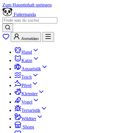
Zum Hauptinhalt springen
Futterpanda
Anmelden
Hund
Katze
Aquaristik
Teich
Pferd
Kleintier
Vogel
Terraristik
Wildtier
Shops