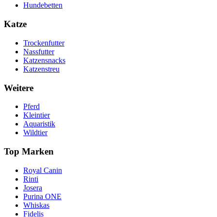
Hundebetten
Katze
Trockenfutter
Nassfutter
Katzensnacks
Katzenstreu
Weitere
Pferd
Kleintier
Aquaristik
Wildtier
Top Marken
Royal Canin
Rinti
Josera
Purina ONE
Whiskas
Fidelis