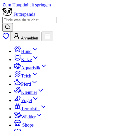
Zum Hauptinhalt springen
Futterpanda
Anmelden
Hund
Katze
Aquaristik
Teich
Pferd
Kleintier
Vogel
Terraristik
Wildtier
Shops