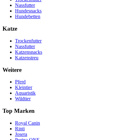
Nassfutter
Hundesnacks
Hundebetten
Katze
Trockenfutter
Nassfutter
Katzensnacks
Katzenstreu
Weitere
Pferd
Kleintier
Aquaristik
Wildtier
Top Marken
Royal Canin
Rinti
Josera
Purina ONE