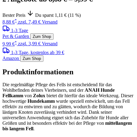
Bester Preis
Du sparst 1,11 € (11 %)
*
8,88 €
zzgl. 7,49 € Versand
1-3 Tage
Pet & Garden
Zum Shop
*
9,99 €
zzgl. 3,99 € Versand
1-3 Tage
, kostenlos ab 39 €
Amazon
Zum Shop
Produktinformationen
Die regelmäßige Pflege des Fells ist entscheidend für das
Wohlbefinden deines Vierbeiners, und der
ANAH Hunde
Fellkamm
von
Zolux
bietet dir hierfür das ideale Werkzeug. Dieser
hochwertige
Hundekamm
wurde speziell entwickelt, um das Fell
effektiv zu entwirren und zu glätten, wodurch die Bildung von
lästigen Knoten zuverlässig verhindert wird. Dank seiner
universellen Anwendung eignet sich das Zubehör für Hunde aller
Größen und ist besonders effektiv bei der Pflege von
mittellangem
bis langem Fell
.