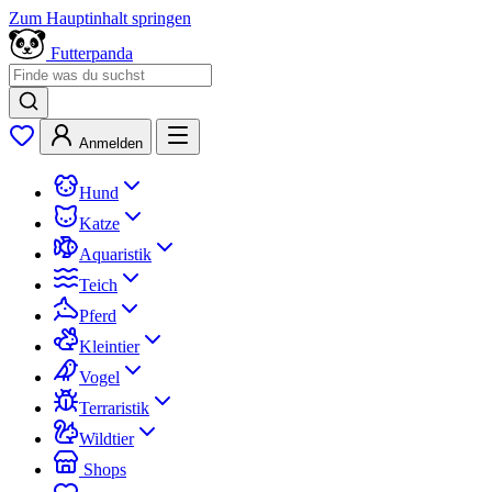
Zum Hauptinhalt springen
Futterpanda
Anmelden
Hund
Katze
Aquaristik
Teich
Pferd
Kleintier
Vogel
Terraristik
Wildtier
Shops