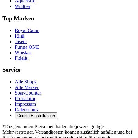
Aquaristik
Wildtier
Top Marken
Royal Canin
Rinti
Josera
Purina ONE
Whiskas
Fidelis
Service
Alle Shops
Alle Marken
Spar-Counter
Preisalarm
Impressum
Datenschutz
Cookie-Einstellungen
*Die genannten Preise beinhalten die jeweils gültige
Mehrwertsteuer. Versandkosten können zusätzlich anfallen und bei
Programmen wie Amazon Prime oder eBay Plus von den