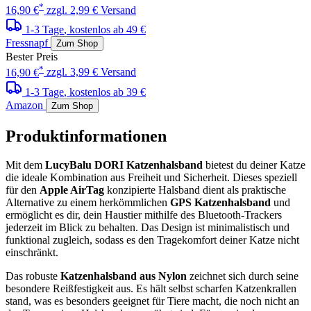
*
16,90 €
zzgl. 2,99 € Versand
1-3 Tage
, kostenlos ab 49 €
Fressnapf
Zum Shop
Bester Preis
*
16,90 €
zzgl. 3,99 € Versand
1-3 Tage
, kostenlos ab 39 €
Amazon
Zum Shop
Produktinformationen
Mit dem
LucyBalu DORI Katzenhalsband
bietest du deiner Katze
die ideale Kombination aus Freiheit und Sicherheit. Dieses speziell
für den
Apple AirTag
konzipierte Halsband dient als praktische
Alternative zu einem herkömmlichen
GPS Katzenhalsband
und
ermöglicht es dir, dein Haustier mithilfe des Bluetooth-Trackers
jederzeit im Blick zu behalten. Das Design ist minimalistisch und
funktional zugleich, sodass es den Tragekomfort deiner Katze nicht
einschränkt.
Das robuste
Katzenhalsband aus Nylon
zeichnet sich durch seine
besondere Reißfestigkeit aus. Es hält selbst scharfen Katzenkrallen
stand, was es besonders geeignet für Tiere macht, die noch nicht an