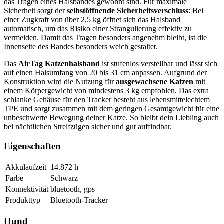
das Tragen eines Halsbandes gewöhnt sind. Für maximale
Sicherheit sorgt der
selbstöffnende Sicherheitsverschluss
: Bei
einer Zugkraft von über 2,5 kg öffnet sich das Halsband
automatisch, um das Risiko einer Strangulierung effektiv zu
vermeiden. Damit das Tragen besonders angenehm bleibt, ist die
Innenseite des Bandes besonders weich gestaltet.
Das
AirTag Katzenhalsband
ist stufenlos verstellbar und lässt sich
auf einen Halsumfang von 20 bis 31 cm anpassen. Aufgrund der
Konstruktion wird die Nutzung für
ausgewachsene Katzen
mit
einem Körpergewicht von mindestens 3 kg empfohlen. Das extra
schlanke Gehäuse für den Tracker besteht aus lebensmittelechtem
TPE und sorgt zusammen mit dem geringen Gesamtgewicht für eine
unbeschwerte Bewegung deiner Katze. So bleibt dein Liebling auch
bei nächtlichen Streifzügen sicher und gut auffindbar.
Eigenschaften
Akkulaufzeit
14.872
h
Farbe
Schwarz
Konnektivität
bluetooth, gps
Produkttyp
Bluetooth-Tracker
Hund