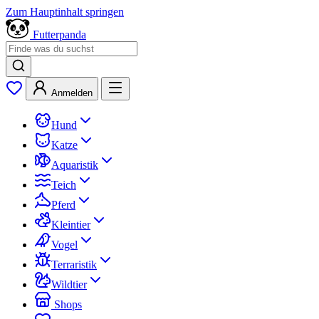
Zum Hauptinhalt springen
Futterpanda
Anmelden
Hund
Katze
Aquaristik
Teich
Pferd
Kleintier
Vogel
Terraristik
Wildtier
Shops