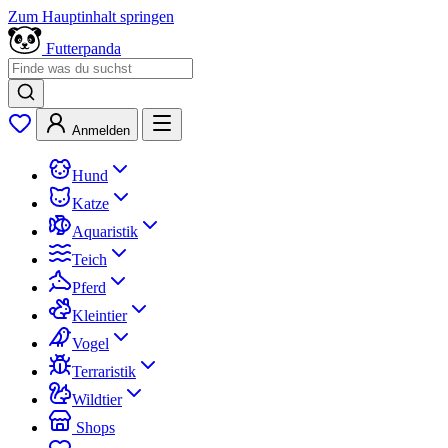
Zum Hauptinhalt springen
Futterpanda
Anmelden
Hund
Katze
Aquaristik
Teich
Pferd
Kleintier
Vogel
Terraristik
Wildtier
Shops