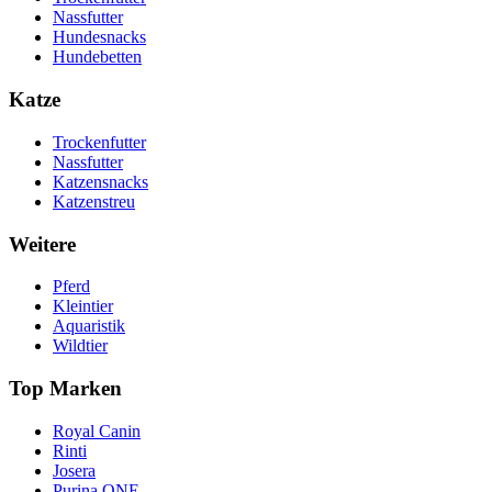
Nassfutter
Hundesnacks
Hundebetten
Katze
Trockenfutter
Nassfutter
Katzensnacks
Katzenstreu
Weitere
Pferd
Kleintier
Aquaristik
Wildtier
Top Marken
Royal Canin
Rinti
Josera
Purina ONE