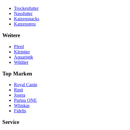
Trockenfutter
Nassfutter
Katzensnacks
Katzenstreu
Weitere
Pferd
Kleintier
Aquaristik
Wildtier
Top Marken
Royal Canin
Rinti
Josera
Purina ONE
Whiskas
Fidelis
Service