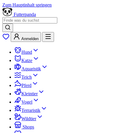
Zum Hauptinhalt springen
Futterpanda
Anmelden
Hund
Katze
Aquaristik
Teich
Pferd
Kleintier
Vogel
Terraristik
Wildtier
Shops