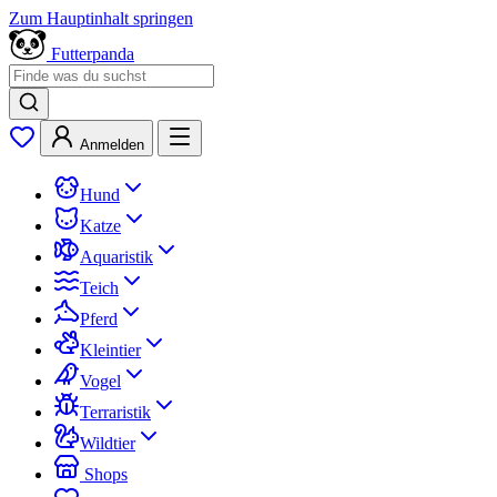
Zum Hauptinhalt springen
Futterpanda
Anmelden
Hund
Katze
Aquaristik
Teich
Pferd
Kleintier
Vogel
Terraristik
Wildtier
Shops