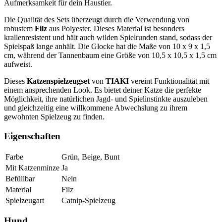
Aufmerksamkeit für dein Haustier.
Die Qualität des Sets überzeugt durch die Verwendung von
robustem
Filz
aus Polyester. Dieses Material ist besonders
krallenresistent und hält auch wilden Spielrunden stand, sodass der
Spielspaß lange anhält. Die Glocke hat die Maße von 10 x 9 x 1,5
cm, während der Tannenbaum eine Größe von 10,5 x 10,5 x 1,5 cm
aufweist.
Dieses
Katzenspielzeugset
von
TIAKI
vereint Funktionalität mit
einem ansprechenden Look. Es bietet deiner Katze die perfekte
Möglichkeit, ihre natürlichen Jagd- und Spielinstinkte auszuleben
und gleichzeitig eine willkommene Abwechslung zu ihrem
gewohnten Spielzeug zu finden.
Eigenschaften
Farbe
Grün, Beige, Bunt
Mit Katzenminze
Ja
Befüllbar
Nein
Material
Filz
Spielzeugart
Catnip-Spielzeug
Hund