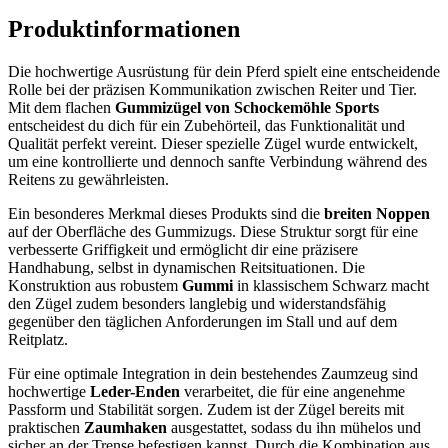
Produktinformationen
Die hochwertige Ausrüstung für dein Pferd spielt eine entscheidende
Rolle bei der präzisen Kommunikation zwischen Reiter und Tier.
Mit dem flachen
Gummizügel von Schockemöhle Sports
entscheidest du dich für ein Zubehörteil, das Funktionalität und
Qualität perfekt vereint. Dieser spezielle Zügel wurde entwickelt,
um eine kontrollierte und dennoch sanfte Verbindung während des
Reitens zu gewährleisten.
Ein besonderes Merkmal dieses Produkts sind die
breiten Noppen
auf der Oberfläche des Gummizugs. Diese Struktur sorgt für eine
verbesserte Griffigkeit und ermöglicht dir eine präzisere
Handhabung, selbst in dynamischen Reitsituationen. Die
Konstruktion aus robustem
Gummi
in klassischem Schwarz macht
den Zügel zudem besonders langlebig und widerstandsfähig
gegenüber den täglichen Anforderungen im Stall und auf dem
Reitplatz.
Für eine optimale Integration in dein bestehendes Zaumzeug sind
hochwertige
Leder-Enden
verarbeitet, die für eine angenehme
Passform und Stabilität sorgen. Zudem ist der Zügel bereits mit
praktischen
Zaumhaken
ausgestattet, sodass du ihn mühelos und
sicher an der Trense befestigen kannst. Durch die Kombination aus