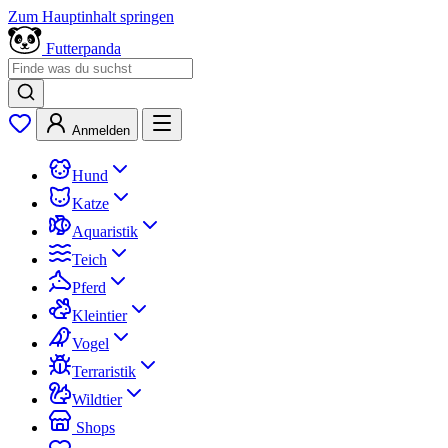
Zum Hauptinhalt springen
Futterpanda
Anmelden
Hund
Katze
Aquaristik
Teich
Pferd
Kleintier
Vogel
Terraristik
Wildtier
Shops