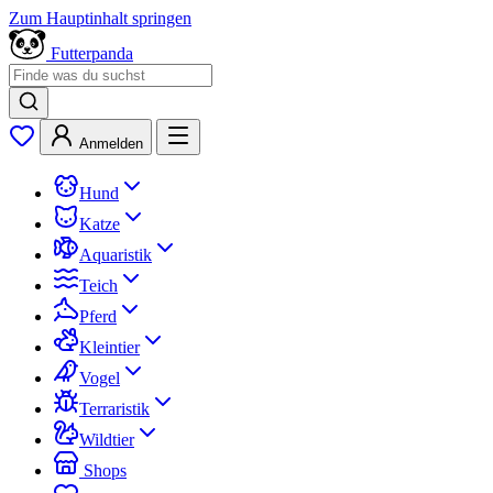
Zum Hauptinhalt springen
Futterpanda
Anmelden
Hund
Katze
Aquaristik
Teich
Pferd
Kleintier
Vogel
Terraristik
Wildtier
Shops