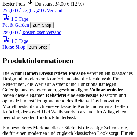
Bester Preis
Du sparst 34,00 € (12 %)
*
255,00 €
zzgl. 7,49 € Versand
1-3 Tage
Pet & Garden
Zum Shop
*
289,00 €
kostenloser Versand
1-3 Tage
Horse Shop
Zum Shop
Produktinformationen
Die
Ariat Damen Dressurstiefel Palisade
vereinen ein klassisches
Design mit modernem Komfort und sind die ideale Wahl für
Reiterinnen, die Wert auf Ästhetik und Funktionalität legen.
Gefertigt aus hochwertigem, geschmeidigem
Vollnarbenleder
,
bieten diese eleganten
Reitstiefel
eine erstklassige Passform und
optimale Unterstützung während des Reitens. Das innovative
Modell besticht durch eine verbesserte Kante und einen stilvollen
Knöchel, der sowohl bei Wettbewerben als auch im Alltag einen
beeindruckenden Eindruck hinterlässt.
Ein besonderes Merkmal dieser Stiefel ist die eckige Zehenpartie,
die für einen modernen und zugleich klassischen Look sorgt. Für ein