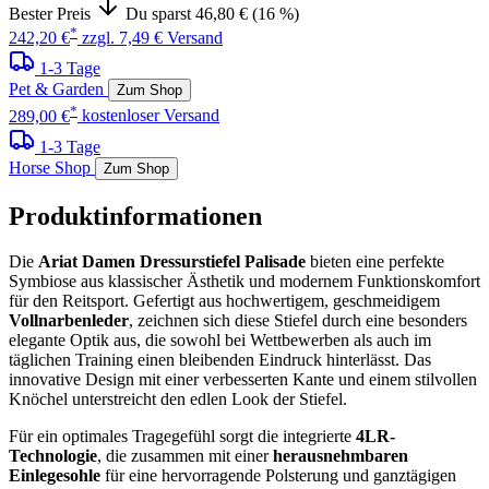
Bester Preis
Du sparst 46,80 € (16 %)
*
242,20 €
zzgl. 7,49 € Versand
1-3 Tage
Pet & Garden
Zum Shop
*
289,00 €
kostenloser Versand
1-3 Tage
Horse Shop
Zum Shop
Produktinformationen
Die
Ariat Damen Dressurstiefel Palisade
bieten eine perfekte
Symbiose aus klassischer Ästhetik und modernem Funktionskomfort
für den Reitsport. Gefertigt aus hochwertigem, geschmeidigem
Vollnarbenleder
, zeichnen sich diese Stiefel durch eine besonders
elegante Optik aus, die sowohl bei Wettbewerben als auch im
täglichen Training einen bleibenden Eindruck hinterlässt. Das
innovative Design mit einer verbesserten Kante und einem stilvollen
Knöchel unterstreicht den edlen Look der Stiefel.
Für ein optimales Tragegefühl sorgt die integrierte
4LR-
Technologie
, die zusammen mit einer
herausnehmbaren
Einlegesohle
für eine hervorragende Polsterung und ganztägigen