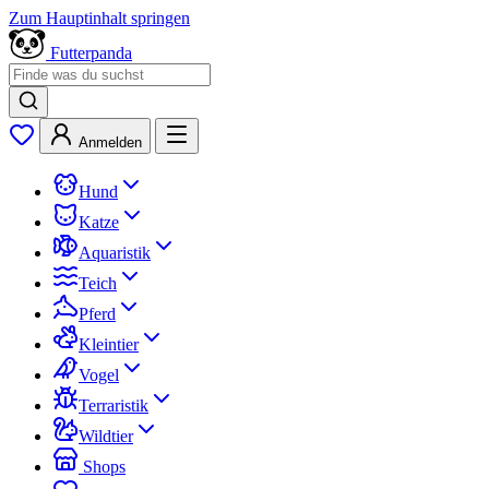
Zum Hauptinhalt springen
Futterpanda
Anmelden
Hund
Katze
Aquaristik
Teich
Pferd
Kleintier
Vogel
Terraristik
Wildtier
Shops