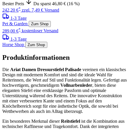
Bester Preis
Du sparst 46,80 € (16 %)
*
242,20 €
zzgl. 7,49 € Versand
1-3 Tage
Pet & Garden
Zum Shop
*
289,00 €
kostenloser Versand
1-3 Tage
Horse Shop
Zum Shop
Produktinformationen
Die
Ariat Damen Dressurstiefel Palisade
vereinen ein klassisches
Design mit modernem Komfort und sind die ideale Wahl für
Reiterinnen, die Wert auf Stil und Funktionalität legen. Gefertigt aus
hochwertigem, geschmeidigem
Vollnarbenleder
, bieten diese
eleganten Stiefel eine erstklassige Passform und optimale
Unterstützung während des Reitens. Die innovative Konstruktion
mit einer verbesserten Kante und einem Fokus auf den
Knöchelbereich sorgt für eine ästhetische Optik, die sowohl bei
Wettbewerben als auch im Alltag überzeugt.
Ein besonderes Merkmal dieser
Reitstiefel
ist die Kombination aus
technischer Raffinesse und Tragekomfort. Dank der integrierten