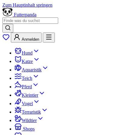
Zum Hauptinhalt springen
Futterpanda
Anmelden
Hund
Katze
Aquaristik
Teich
Pferd
Kleintier
Vogel
Terraristik
Wildtier
Shops