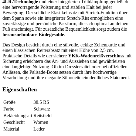
4LR-Technologie
und einer integrierten Trittdämpfung genießt du
eine hervorragende Polsterung und stabilen Halt bei jeder
Bewegung. Der seitliche Elastikeinsatz mit Stretch-Funktion über
dem Spann sowie ein integrierter Stretch-Rist ermöglichen eine
zuverlässige und persönliche Passform, die sich optimal an deinen
Fuß anschmiegt. Für zusätzliche Bequemlichkeit sorgt zudem die
herausnehmbare Einlegesohle
.
Das Design besticht durch eine stilvolle, eckige Zehenpartie und
einen klassischen Reiterabsatz mit einer Höhe von 2,5 cm.
Praktische Details wie der sichere
YKK-Wadenreißverschluss
mit
Sicherung erleichtern das An- und Ausziehen und gewährleisten
eine langlebige Nutzung. Ob im Dressiersattel oder bei offiziellen
Anlässen, die Palisade-Boots setzen durch ihre hochwertige
Verarbeitung und ihre elegante Silhouette ein deutliches Statement.
Eigenschaften
Größe
38.5 RS
Farbe
Schwarz
Bekleidungsart
Reitstiefel
Geschlecht
Women
Material
Leder