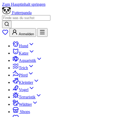
Zum Hauptinhalt springen
Futterpanda
Anmelden
Hund
Katze
Aquaristik
Teich
Pferd
Kleintier
Vogel
Terraristik
Wildtier
Shops