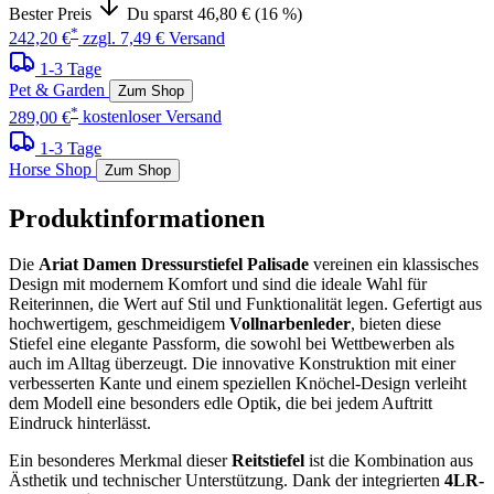
Bester Preis
Du sparst 46,80 € (16 %)
*
242,20 €
zzgl. 7,49 € Versand
1-3 Tage
Pet & Garden
Zum Shop
*
289,00 €
kostenloser Versand
1-3 Tage
Horse Shop
Zum Shop
Produktinformationen
Die
Ariat Damen Dressurstiefel Palisade
vereinen ein klassisches
Design mit modernem Komfort und sind die ideale Wahl für
Reiterinnen, die Wert auf Stil und Funktionalität legen. Gefertigt aus
hochwertigem, geschmeidigem
Vollnarbenleder
, bieten diese
Stiefel eine elegante Passform, die sowohl bei Wettbewerben als
auch im Alltag überzeugt. Die innovative Konstruktion mit einer
verbesserten Kante und einem speziellen Knöchel-Design verleiht
dem Modell eine besonders edle Optik, die bei jedem Auftritt
Eindruck hinterlässt.
Ein besonderes Merkmal dieser
Reitstiefel
ist die Kombination aus
Ästhetik und technischer Unterstützung. Dank der integrierten
4LR-