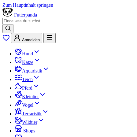
Zum Hauptinhalt springen
Futterpanda
Anmelden
Hund
Katze
Aquaristik
Teich
Pferd
Kleintier
Vogel
Terraristik
Wildtier
Shops