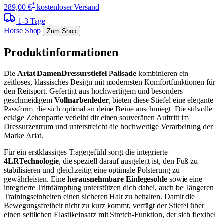
*
289,00 €
kostenloser Versand
1-3 Tage
Horse Shop
Zum Shop
Produktinformationen
Die
Ariat DamenDressurstiefel Palisade
kombinieren ein
zeitloses, klassisches Design mit modernsten Komfortfunktionen für
den Reitsport. Gefertigt aus hochwertigem und besonders
geschmeidigem
Vollnarbenleder
, bieten diese Stiefel eine elegante
Passform, die sich optimal an deine Beine anschmiegt. Die stilvolle
eckige Zehenpartie verleiht dir einen souveränen Auftritt im
Dressurzentrum und unterstreicht die hochwertige Verarbeitung der
Marke Ariat.
Für ein erstklassiges Tragegefühl sorgt die integrierte
4LRTechnologie
, die speziell darauf ausgelegt ist, den Fuß zu
stabilisieren und gleichzeitig eine optimale Polsterung zu
gewährleisten. Eine
herausnehmbare Einlegesohle
sowie eine
integrierte Trittdämpfung unterstützen dich dabei, auch bei längeren
Trainingseinheiten einen sicheren Halt zu behalten. Damit die
Bewegungsfreiheit nicht zu kurz kommt, verfügt der Stiefel über
einen seitlichen Elastikeinsatz mit Stretch-Funktion, der sich flexibel