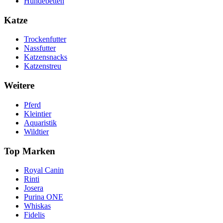
Hundebetten
Katze
Trockenfutter
Nassfutter
Katzensnacks
Katzenstreu
Weitere
Pferd
Kleintier
Aquaristik
Wildtier
Top Marken
Royal Canin
Rinti
Josera
Purina ONE
Whiskas
Fidelis