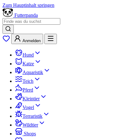
Zum Hauptinhalt springen
Futterpanda
Anmelden
Hund
Katze
Aquaristik
Teich
Pferd
Kleintier
Vogel
Terraristik
Wildtier
Shops