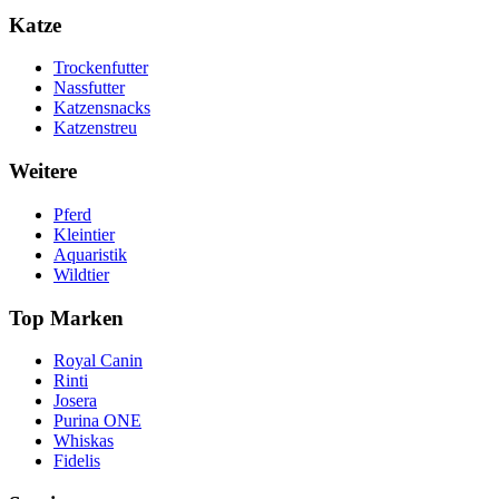
Katze
Trockenfutter
Nassfutter
Katzensnacks
Katzenstreu
Weitere
Pferd
Kleintier
Aquaristik
Wildtier
Top Marken
Royal Canin
Rinti
Josera
Purina ONE
Whiskas
Fidelis