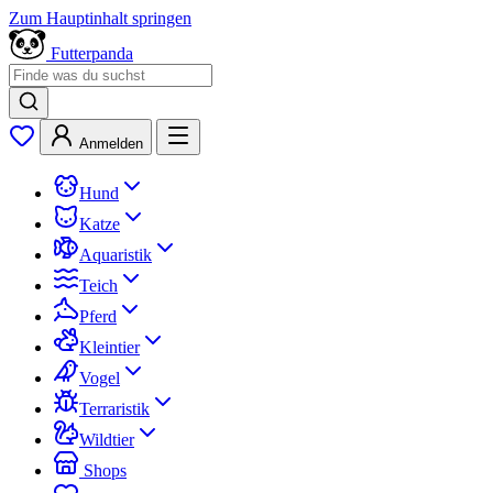
Zum Hauptinhalt springen
Futterpanda
Anmelden
Hund
Katze
Aquaristik
Teich
Pferd
Kleintier
Vogel
Terraristik
Wildtier
Shops