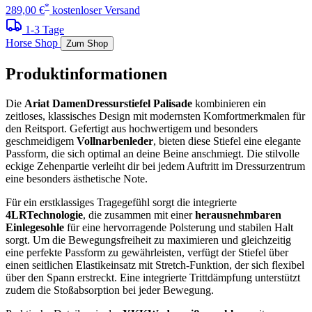
*
289,00 €
kostenloser Versand
1-3 Tage
Horse Shop
Zum Shop
Produktinformationen
Die
Ariat DamenDressurstiefel Palisade
kombinieren ein
zeitloses, klassisches Design mit modernsten Komfortmerkmalen für
den Reitsport. Gefertigt aus hochwertigem und besonders
geschmeidigem
Vollnarbenleder
, bieten diese Stiefel eine elegante
Passform, die sich optimal an deine Beine anschmiegt. Die stilvolle
eckige Zehenpartie verleiht dir bei jedem Auftritt im Dressurzentrum
eine besonders ästhetische Note.
Für ein erstklassiges Tragegefühl sorgt die integrierte
4LRTechnologie
, die zusammen mit einer
herausnehmbaren
Einlegesohle
für eine hervorragende Polsterung und stabilen Halt
sorgt. Um die Bewegungsfreiheit zu maximieren und gleichzeitig
eine perfekte Passform zu gewährleisten, verfügt der Stiefel über
einen seitlichen Elastikeinsatz mit Stretch-Funktion, der sich flexibel
über den Spann erstreckt. Eine integrierte Trittdämpfung unterstützt
zudem die Stoßabsorption bei jeder Bewegung.