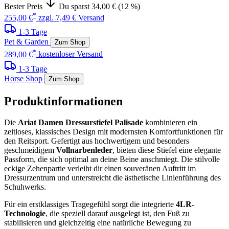
Bester Preis
Du sparst 34,00 € (12 %)
*
255,00 €
zzgl. 7,49 € Versand
1-3 Tage
Pet & Garden
Zum Shop
*
289,00 €
kostenloser Versand
1-3 Tage
Horse Shop
Zum Shop
Produktinformationen
Die
Ariat Damen Dressurstiefel Palisade
kombinieren ein
zeitloses, klassisches Design mit modernsten Komfortfunktionen für
den Reitsport. Gefertigt aus hochwertigem und besonders
geschmeidigem
Vollnarbenleder
, bieten diese Stiefel eine elegante
Passform, die sich optimal an deine Beine anschmiegt. Die stilvolle
eckige Zehenpartie verleiht dir einen souveränen Auftritt im
Dressurzentrum und unterstreicht die ästhetische Linienführung des
Schuhwerks.
Für ein erstklassiges Tragegefühl sorgt die integrierte
4LR-
Technologie
, die speziell darauf ausgelegt ist, den Fuß zu
stabilisieren und gleichzeitig eine natürliche Bewegung zu