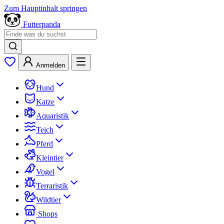
Zum Hauptinhalt springen
Futterpanda
Anmelden
Hund
Katze
Aquaristik
Teich
Pferd
Kleintier
Vogel
Terraristik
Wildtier
Shops