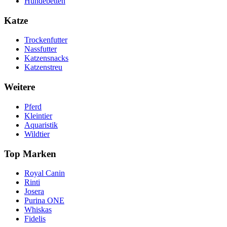
Hundebetten
Katze
Trockenfutter
Nassfutter
Katzensnacks
Katzenstreu
Weitere
Pferd
Kleintier
Aquaristik
Wildtier
Top Marken
Royal Canin
Rinti
Josera
Purina ONE
Whiskas
Fidelis