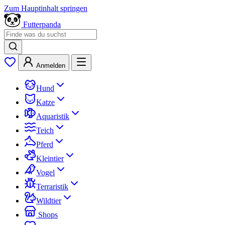
Zum Hauptinhalt springen
Futterpanda
Anmelden
Hund
Katze
Aquaristik
Teich
Pferd
Kleintier
Vogel
Terraristik
Wildtier
Shops