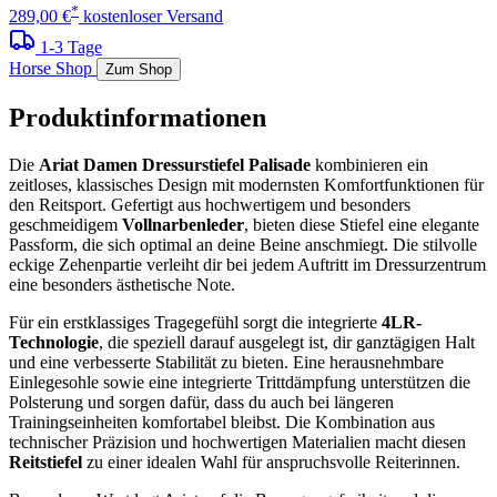
*
289,00 €
kostenloser Versand
1-3 Tage
Horse Shop
Zum Shop
Produktinformationen
Die
Ariat Damen Dressurstiefel Palisade
kombinieren ein
zeitloses, klassisches Design mit modernsten Komfortfunktionen für
den Reitsport. Gefertigt aus hochwertigem und besonders
geschmeidigem
Vollnarbenleder
, bieten diese Stiefel eine elegante
Passform, die sich optimal an deine Beine anschmiegt. Die stilvolle
eckige Zehenpartie verleiht dir bei jedem Auftritt im Dressurzentrum
eine besonders ästhetische Note.
Für ein erstklassiges Tragegefühl sorgt die integrierte
4LR-
Technologie
, die speziell darauf ausgelegt ist, dir ganztägigen Halt
und eine verbesserte Stabilität zu bieten. Eine herausnehmbare
Einlegesohle sowie eine integrierte Trittdämpfung unterstützen die
Polsterung und sorgen dafür, dass du auch bei längeren
Trainingseinheiten komfortabel bleibst. Die Kombination aus
technischer Präzision und hochwertigen Materialien macht diesen
Reitstiefel
zu einer idealen Wahl für anspruchsvolle Reiterinnen.