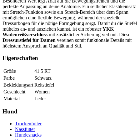
Besonderen Wert legt Ariat auf die Bewegungsfreiheit und die
perfekte Anpassung an deine Anatomie. Ein seitlicher Elastikeinsatz
mit Stretch-Funktion sowie ein Stretch-Bereich über dem Spann
ermöglichen eine flexible Bewegung, während der spezielle
Dressurbogen für die nötige Formgebung sorgt. Damit du die Stiefel
mühelos an- und ausziehen kannst, ist ein robuster
YKK
Wadenreißverschluss
mit zusätzlicher Sicherung verbaut. Diese
Dressurstiefel für Damen
vereinen somit funktionale Details mit
höchstem Anspruch an Qualität und Stil.
Eigenschaften
Größe
41.5 RT
Farbe
Schwarz
Bekleidungsart
Reitstiefel
Geschlecht
Women
Material
Leder
Hund
Trockenfutter
Nassfutter
Hundesnacks