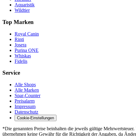
Aquaristik
Wildtier
Top Marken
Royal Canin
Rinti
Josera
Purina ONE
Whiskas
Fidelis
Service
Alle Shops
Alle Marken
Spar-Counter
Preisalarm
Impressum
Datenschutz
Cookie-Einstellungen
*Die genannten Preise beinhalten die jeweils gültige Mehrwertsteue
übernehmen keine Gewähr für die Richtigkeit der Angaben, da Änderun