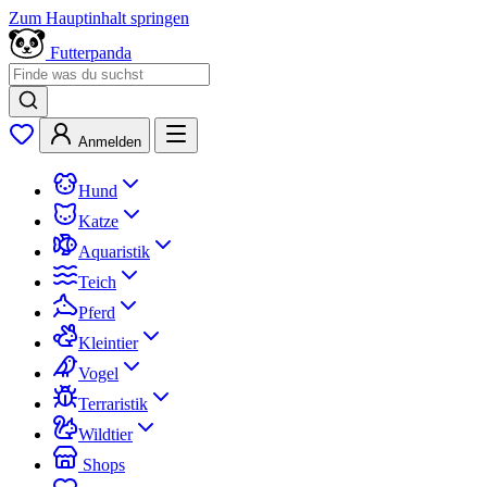
Zum Hauptinhalt springen
Futterpanda
Anmelden
Hund
Katze
Aquaristik
Teich
Pferd
Kleintier
Vogel
Terraristik
Wildtier
Shops