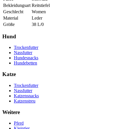
Bekleidungsart
Reitstiefel
Geschlecht
Women
Material
Leder
Größe
38 L/0
Hund
Trockenfutter
Nassfutter
Hundesnacks
Hundebetten
Katze
Trockenfutter
Nassfutter
Katzensnacks
Katzenstreu
Weitere
Pferd
Kleintier