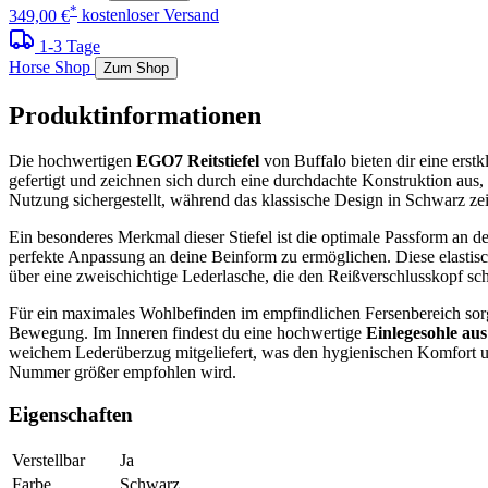
*
349,00 €
kostenloser Versand
1-3 Tage
Horse Shop
Zum Shop
Produktinformationen
Die hochwertigen
EGO7 Reitstiefel
von Buffalo bieten dir eine erst
gefertigt und zeichnen sich durch eine durchdachte Konstruktion aus, 
Nutzung sichergestellt, während das klassische Design in Schwarz zeit
Ein besonderes Merkmal dieser Stiefel ist die optimale Passform an de
perfekte Anpassung an deine Beinform zu ermöglichen. Diese elasti
über eine zweischichtige Lederlasche, die den Reißverschlusskopf sch
Für ein maximales Wohlbefinden im empfindlichen Fersenbereich sorg
Bewegung. Im Inneren findest du eine hochwertige
Einlegesohle aus
weichem Lederüberzug mitgeliefert, was den hygienischen Komfort und 
Nummer größer empfohlen wird.
Eigenschaften
Verstellbar
Ja
Farbe
Schwarz