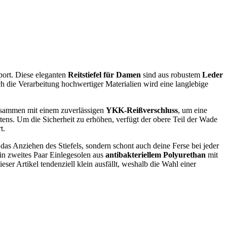
port. Diese eleganten
Reitstiefel für Damen
sind aus robustem
Leder
ch die Verarbeitung hochwertiger Materialien wird eine langlebige
zusammen mit einem zuverlässigen
YKK-Reißverschluss
, um eine
ens. Um die Sicherheit zu erhöhen, verfügt der obere Teil der Wade
t.
ur das Anziehen des Stiefels, sondern schont auch deine Ferse bei jeder
ein zweites Paar Einlegesolen aus
antibakteriellem Polyurethan
mit
er Artikel tendenziell klein ausfällt, weshalb die Wahl einer