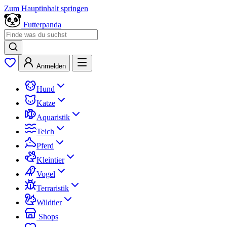
Zum Hauptinhalt springen
Futterpanda
Anmelden
Hund
Katze
Aquaristik
Teich
Pferd
Kleintier
Vogel
Terraristik
Wildtier
Shops