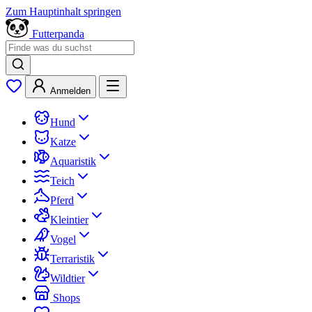
Zum Hauptinhalt springen
Futterpanda
Anmelden
Hund
Katze
Aquaristik
Teich
Pferd
Kleintier
Vogel
Terraristik
Wildtier
Shops