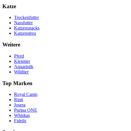
Katze
Trockenfutter
Nassfutter
Katzensnacks
Katzenstreu
Weitere
Pferd
Kleintier
Aquaristik
Wildtier
Top Marken
Royal Canin
Rinti
Josera
Purina ONE
Whiskas
Fidelis