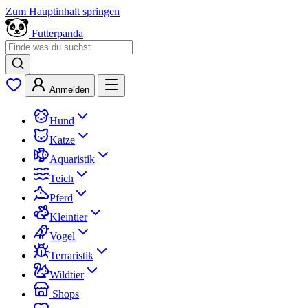
Zum Hauptinhalt springen
Futterpanda
Anmelden
Hund
Katze
Aquaristik
Teich
Pferd
Kleintier
Vogel
Terraristik
Wildtier
Shops