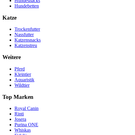
Hundesnacks
Hundebetten
Katze
Trockenfutter
Nassfutter
Katzensnacks
Katzenstreu
Weitere
Pferd
Kleintier
Aquaristik
Wildtier
Top Marken
Royal Canin
Rinti
Josera
Purina ONE
Whiskas