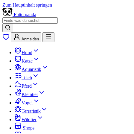
Zum Hauptinhalt springen
Futterpanda
Anmelden
Hund
Katze
Aquaristik
Teich
Pferd
Kleintier
Vogel
Terraristik
Wildtier
Shops