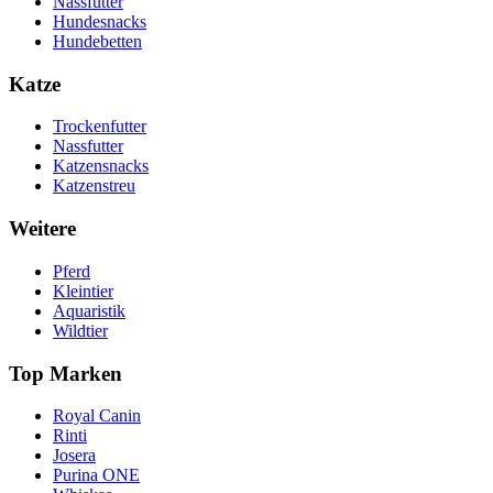
Nassfutter
Hundesnacks
Hundebetten
Katze
Trockenfutter
Nassfutter
Katzensnacks
Katzenstreu
Weitere
Pferd
Kleintier
Aquaristik
Wildtier
Top Marken
Royal Canin
Rinti
Josera
Purina ONE