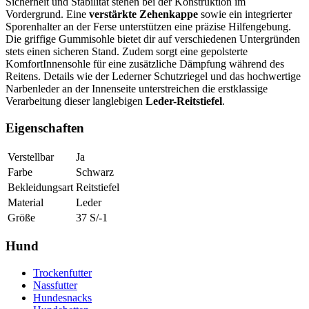
Sicherheit und Stabilität stehen bei der Konstruktion im
Vordergrund. Eine
verstärkte Zehenkappe
sowie ein integrierter
Sporenhalter an der Ferse unterstützen eine präzise Hilfengebung.
Die griffige Gummisohle bietet dir auf verschiedenen Untergründen
stets einen sicheren Stand. Zudem sorgt eine gepolsterte
KomfortInnensohle für eine zusätzliche Dämpfung während des
Reitens. Details wie der Lederner Schutzriegel und das hochwertige
Narbenleder an der Innenseite unterstreichen die erstklassige
Verarbeitung dieser langlebigen
Leder-Reitstiefel
.
Eigenschaften
Verstellbar
Ja
Farbe
Schwarz
Bekleidungsart
Reitstiefel
Material
Leder
Größe
37 S/-1
Hund
Trockenfutter
Nassfutter
Hundesnacks