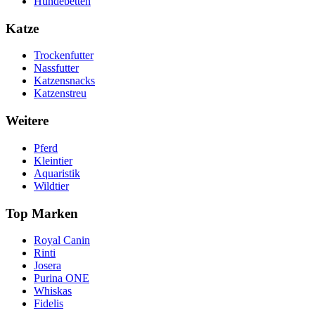
Hundebetten
Katze
Trockenfutter
Nassfutter
Katzensnacks
Katzenstreu
Weitere
Pferd
Kleintier
Aquaristik
Wildtier
Top Marken
Royal Canin
Rinti
Josera
Purina ONE
Whiskas
Fidelis