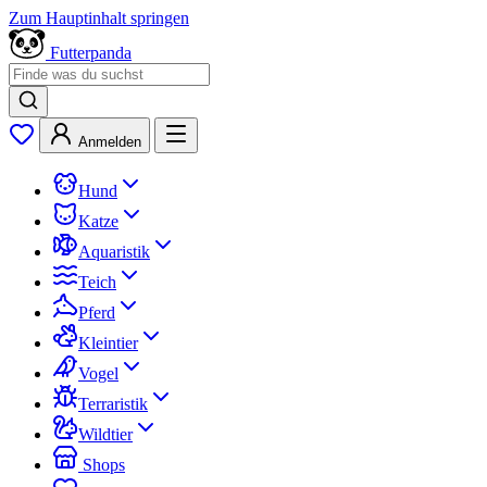
Zum Hauptinhalt springen
Futterpanda
Anmelden
Hund
Katze
Aquaristik
Teich
Pferd
Kleintier
Vogel
Terraristik
Wildtier
Shops