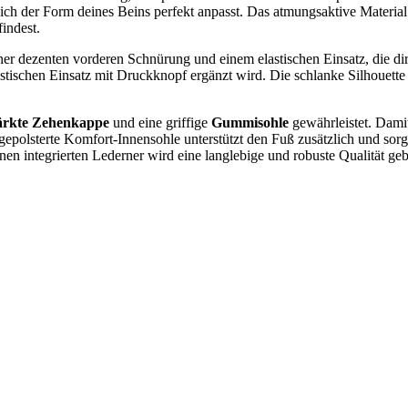
e sich der Form deines Beins perfekt anpasst. Das atmungsaktive Materia
findest.
iner dezenten vorderen Schnürung und einem elastischen Einsatz, die 
lastischen Einsatz mit Druckknopf ergänzt wird. Die schlanke Silhouette 
ärkte Zehenkappe
und eine griffige
Gummisohle
gewährleistet. Damit
 gepolsterte Komfort-Innensohle unterstützt den Fuß zusätzlich und so
integrierten Lederner wird eine langlebige und robuste Qualität gebot