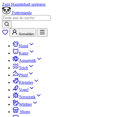
Zum Hauptinhalt springen
Futterpanda
Anmelden
Hund
Katze
Aquaristik
Teich
Pferd
Kleintier
Vogel
Terraristik
Wildtier
Shops