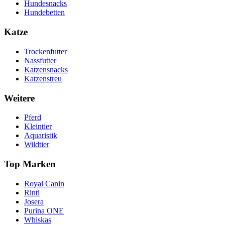
Hundesnacks
Hundebetten
Katze
Trockenfutter
Nassfutter
Katzensnacks
Katzenstreu
Weitere
Pferd
Kleintier
Aquaristik
Wildtier
Top Marken
Royal Canin
Rinti
Josera
Purina ONE
Whiskas