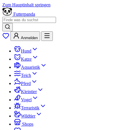
Zum Hauptinhalt springen
Futterpanda
Anmelden
Hund
Katze
Aquaristik
Teich
Pferd
Kleintier
Vogel
Terraristik
Wildtier
Shops