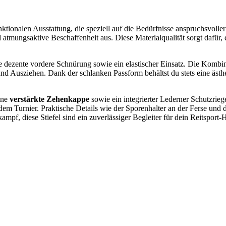
ktionalen Ausstattung, die speziell auf die Bedürfnisse anspruchsvolle
d atmungsaktive Beschaffenheit aus. Diese Materialqualität sorgt dafür
e dezente vordere Schnürung sowie ein elastischer Einsatz. Die Komb
nd Ausziehen. Dank der schlanken Passform behältst du stets eine ästh
ine
verstärkte Zehenkappe
sowie ein integrierter Lederner Schutzriege
 dem Turnier. Praktische Details wie der Sporenhalter an der Ferse und 
kampf, diese Stiefel sind ein zuverlässiger Begleiter für dein Reitsport