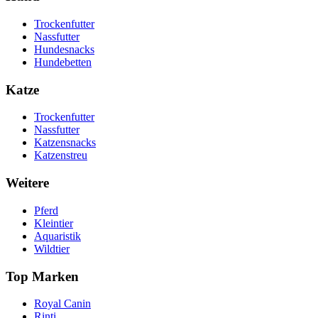
Trockenfutter
Nassfutter
Hundesnacks
Hundebetten
Katze
Trockenfutter
Nassfutter
Katzensnacks
Katzenstreu
Weitere
Pferd
Kleintier
Aquaristik
Wildtier
Top Marken
Royal Canin
Rinti