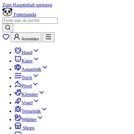
Zum Hauptinhalt springen
Futterpanda
Anmelden
Hund
Katze
Aquaristik
Teich
Pferd
Kleintier
Vogel
Terraristik
Wildtier
Shops