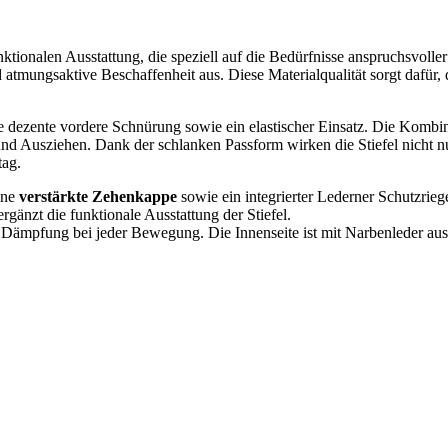
ktionalen Ausstattung, die speziell auf die Bedürfnisse anspruchsvolle
d atmungsaktive Beschaffenheit aus. Diese Materialqualität sorgt dafür
e dezente vordere Schnürung sowie ein elastischer Einsatz. Die Komb
nd Ausziehen. Dank der schlanken Passform wirken die Stiefel nicht nur
tag.
ine
verstärkte Zehenkappe
sowie ein integrierter Lederner Schutzrieg
rgänzt die funktionale Ausstattung der Stiefel.
Dämpfung bei jeder Bewegung. Die Innenseite ist mit Narbenleder ausge