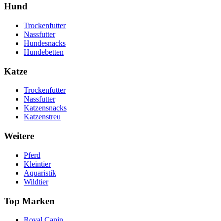
Hund
Trockenfutter
Nassfutter
Hundesnacks
Hundebetten
Katze
Trockenfutter
Nassfutter
Katzensnacks
Katzenstreu
Weitere
Pferd
Kleintier
Aquaristik
Wildtier
Top Marken
Royal Canin