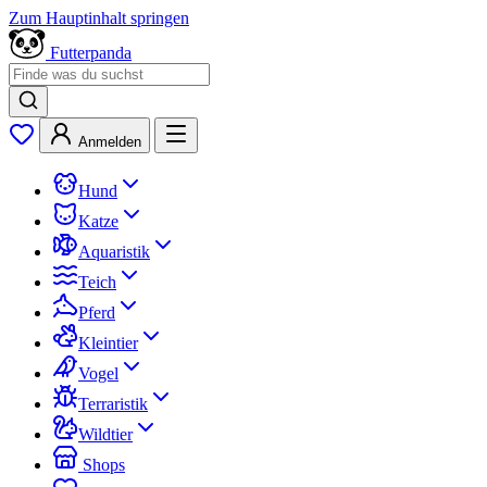
Zum Hauptinhalt springen
Futterpanda
Anmelden
Hund
Katze
Aquaristik
Teich
Pferd
Kleintier
Vogel
Terraristik
Wildtier
Shops