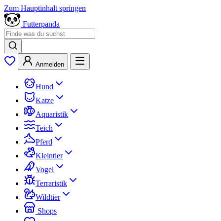
Zum Hauptinhalt springen
Futterpanda
Anmelden
Hund
Katze
Aquaristik
Teich
Pferd
Kleintier
Vogel
Terraristik
Wildtier
Shops