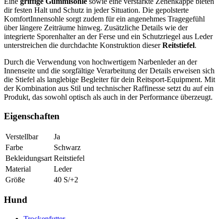
Eine
griffige Gummisohle
sowie eine verstärkte Zehenkappe bieten
dir festen Halt und Schutz in jeder Situation. Die gepolsterte
KomfortInnensohle sorgt zudem für ein angenehmes Tragegefühl
über längere Zeiträume hinweg. Zusätzliche Details wie der
integrierte Sporenhalter an der Ferse und ein Schutzriegel aus Leder
unterstreichen die durchdachte Konstruktion dieser
Reitstiefel
.
Durch die Verwendung von hochwertigem Narbenleder an der
Innenseite und die sorgfältige Verarbeitung der Details erweisen sich
die Stiefel als langlebige Begleiter für dein Reitsport-Equipment. Mit
der Kombination aus Stil und technischer Raffinesse setzt du auf ein
Produkt, das sowohl optisch als auch in der Performance überzeugt.
Eigenschaften
Verstellbar
Ja
Farbe
Schwarz
Bekleidungsart
Reitstiefel
Material
Leder
Größe
40 S/+2
Hund
Trockenfutter