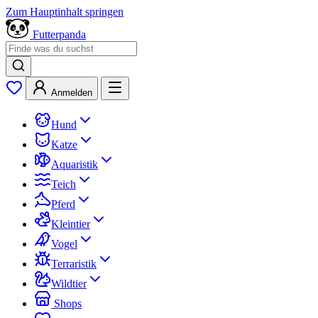
Zum Hauptinhalt springen
Futterpanda
Anmelden
Hund
Katze
Aquaristik
Teich
Pferd
Kleintier
Vogel
Terraristik
Wildtier
Shops