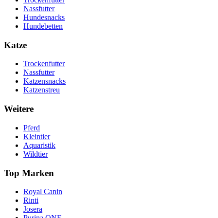
Nassfutter
Hundesnacks
Hundebetten
Katze
Trockenfutter
Nassfutter
Katzensnacks
Katzenstreu
Weitere
Pferd
Kleintier
Aquaristik
Wildtier
Top Marken
Royal Canin
Rinti
Josera
Purina ONE