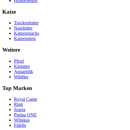
Hundebetten
Katze
Trockenfutter
Nassfutter
Katzensnacks
Katzenstreu
Weitere
Pferd
Kleintier
Aquaristik
Wildtier
Top Marken
Royal Canin
Rinti
Josera
Purina ONE
Whiskas
Fidelis