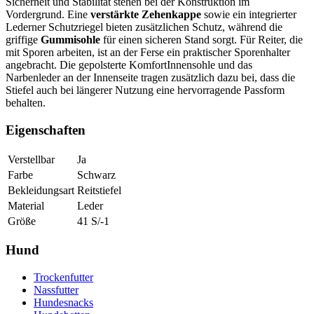
Sicherheit und Stabilität stehen bei der Konstruktion im
Vordergrund. Eine
verstärkte Zehenkappe
sowie ein integrierter
Lederner Schutzriegel bieten zusätzlichen Schutz, während die
griffige
Gummisohle
für einen sicheren Stand sorgt. Für Reiter, die
mit Sporen arbeiten, ist an der Ferse ein praktischer Sporenhalter
angebracht. Die gepolsterte KomfortInnensohle und das
Narbenleder an der Innenseite tragen zusätzlich dazu bei, dass die
Stiefel auch bei längerer Nutzung eine hervorragende Passform
behalten.
Eigenschaften
Verstellbar
Ja
Farbe
Schwarz
Bekleidungsart
Reitstiefel
Material
Leder
Größe
41 S/-1
Hund
Trockenfutter
Nassfutter
Hundesnacks