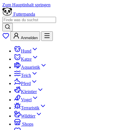
Zum Hauptinhalt springen
Futterpanda
Anmelden
Hund
Katze
Aquaristik
Teich
Pferd
Kleintier
Vogel
Terraristik
Wildtier
Shops