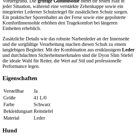
Vordergrund. Die
griffige Gummisohle
bietet dir festen Halt in
jeder Situation, während eine verstärkte Zehenkappe sowie ein
integrierter Lederner Schutzriegel für zusätzlichen Schutz sorgen.
Ein praktischer Sporenhalter an der Ferse sowie eine gepolsterte
KomfortInnensohle erhöhen den Tragekomfort bei längeren
Einheiten erheblich.
Zusätzliche Details wie das robuste Narbenleder an der Innenseite
und die sorgfältige Verarbeitung machen diesen Schuh zu einem
langlebigen Begleiter. Mit der Kombination aus erstklassigem
Leder
und durchdachten Sicherheitsmerkmalen sind die Dyon Slim Stiefel
die ideale Wahl für Reiter, die Wert auf Stil und professionelle
Performance legen.
Eigenschaften
Verstellbar
Ja
Größe
41 L/0
Farbe
Schwarz
Bekleidungsart
Reitstiefel
Material
Leder
Hund