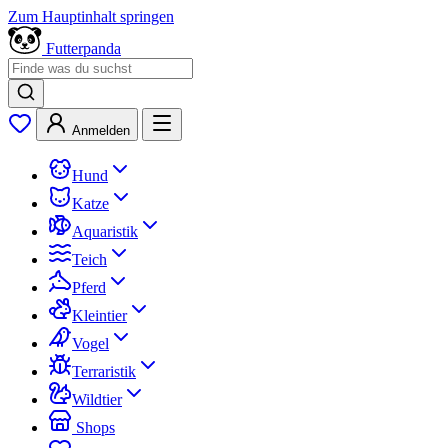
Zum Hauptinhalt springen
Futterpanda
Anmelden
Hund
Katze
Aquaristik
Teich
Pferd
Kleintier
Vogel
Terraristik
Wildtier
Shops