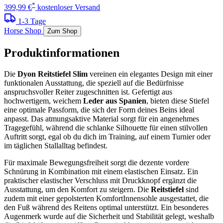
*
399,99 €
kostenloser Versand
1-3 Tage
Horse Shop
Zum Shop
Produktinformationen
Die
Dyon Reitstiefel Slim
vereinen ein elegantes Design mit einer
funktionalen Ausstattung, die speziell auf die Bedürfnisse
anspruchsvoller Reiter zugeschnitten ist. Gefertigt aus
hochwertigem, weichem
Leder aus Spanien
, bieten diese Stiefel
eine optimale Passform, die sich der Form deines Beins ideal
anpasst. Das atmungsaktive Material sorgt für ein angenehmes
Tragegefühl, während die schlanke Silhouette für einen stilvollen
Auftritt sorgt, egal ob du dich im Training, auf einem Turnier oder
im täglichen Stallalltag befindest.
Für maximale Bewegungsfreiheit sorgt die dezente vordere
Schnürung in Kombination mit einem elastischen Einsatz. Ein
praktischer elastischer Verschluss mit Druckknopf ergänzt die
Ausstattung, um den Komfort zu steigern. Die
Reitstiefel
sind
zudem mit einer gepolsterten KomfortInnensohle ausgestattet, die
den Fuß während des Reitens optimal unterstützt. Ein besonderes
Augenmerk wurde auf die Sicherheit und Stabilität gelegt, weshalb