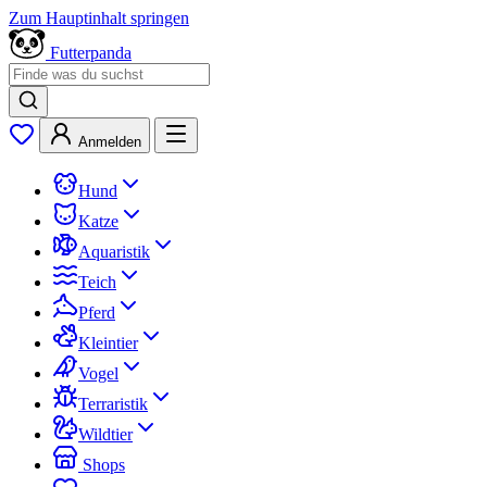
Zum Hauptinhalt springen
Futterpanda
Anmelden
Hund
Katze
Aquaristik
Teich
Pferd
Kleintier
Vogel
Terraristik
Wildtier
Shops