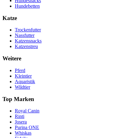
Hundesnacks
Hundebetten
Katze
Trockenfutter
Nassfutter
Katzensnacks
Katzenstreu
Weitere
Pferd
Kleintier
Aquaristik
Wildtier
Top Marken
Royal Canin
Rinti
Josera
Purina ONE
Whiskas