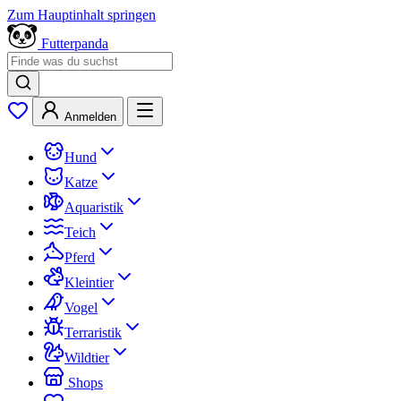
Zum Hauptinhalt springen
Futterpanda
Anmelden
Hund
Katze
Aquaristik
Teich
Pferd
Kleintier
Vogel
Terraristik
Wildtier
Shops