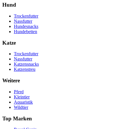
Hund
Trockenfutter
Nassfutter
Hundesnacks
Hundebetten
Katze
Trockenfutter
Nassfutter
Katzensnacks
Katzenstreu
Weitere
Pferd
Kleintier
Aquaristik
Wildtier
Top Marken