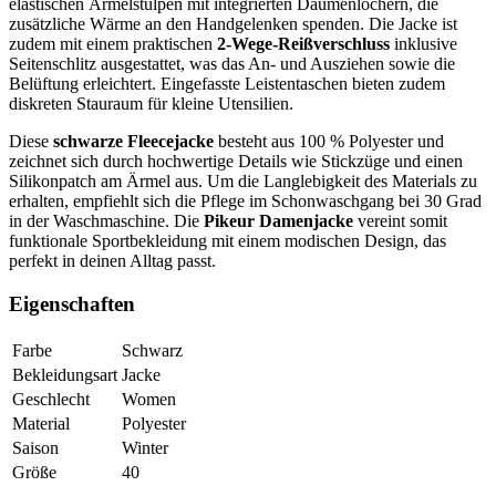
elastischen Ärmelstulpen mit integrierten Daumenlöchern, die
zusätzliche Wärme an den Handgelenken spenden. Die Jacke ist
zudem mit einem praktischen
2-Wege-Reißverschluss
inklusive
Seitenschlitz ausgestattet, was das An- und Ausziehen sowie die
Belüftung erleichtert. Eingefasste Leistentaschen bieten zudem
diskreten Stauraum für kleine Utensilien.
Diese
schwarze Fleecejacke
besteht aus 100 % Polyester und
zeichnet sich durch hochwertige Details wie Stickzüge und einen
Silikonpatch am Ärmel aus. Um die Langlebigkeit des Materials zu
erhalten, empfiehlt sich die Pflege im Schonwaschgang bei 30 Grad
in der Waschmaschine. Die
Pikeur Damenjacke
vereint somit
funktionale Sportbekleidung mit einem modischen Design, das
perfekt in deinen Alltag passt.
Eigenschaften
Farbe
Schwarz
Bekleidungsart
Jacke
Geschlecht
Women
Material
Polyester
Saison
Winter
Größe
40