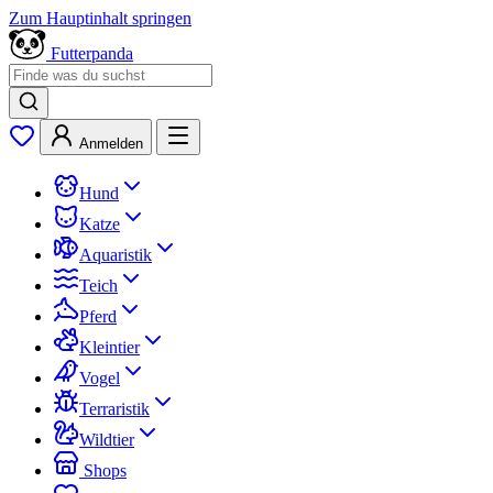
Zum Hauptinhalt springen
Futterpanda
Anmelden
Hund
Katze
Aquaristik
Teich
Pferd
Kleintier
Vogel
Terraristik
Wildtier
Shops