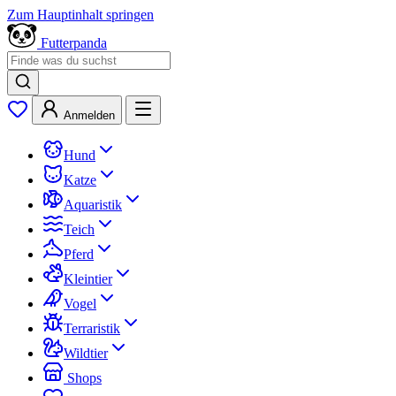
Zum Hauptinhalt springen
Futterpanda
Anmelden
Hund
Katze
Aquaristik
Teich
Pferd
Kleintier
Vogel
Terraristik
Wildtier
Shops