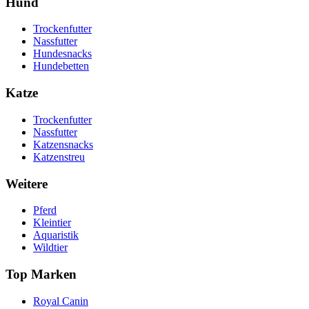
Hund
Trockenfutter
Nassfutter
Hundesnacks
Hundebetten
Katze
Trockenfutter
Nassfutter
Katzensnacks
Katzenstreu
Weitere
Pferd
Kleintier
Aquaristik
Wildtier
Top Marken
Royal Canin