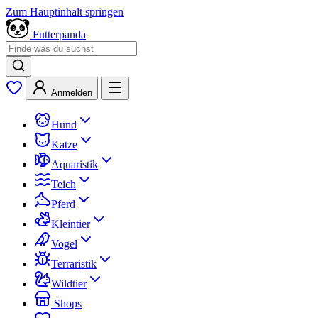
Zum Hauptinhalt springen
Futterpanda
Anmelden
Hund
Katze
Aquaristik
Teich
Pferd
Kleintier
Vogel
Terraristik
Wildtier
Shops