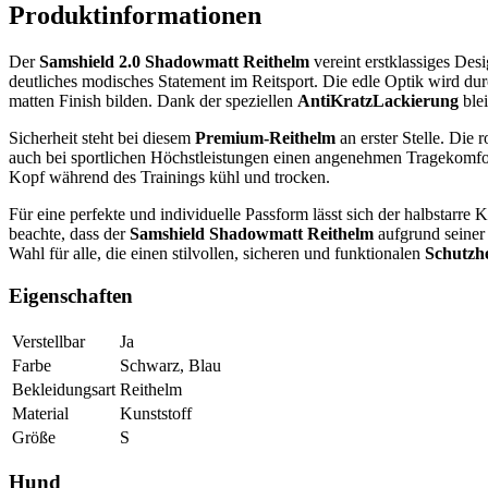
Produktinformationen
Der
Samshield 2.0 Shadowmatt Reithelm
vereint erstklassiges Desi
deutliches modisches Statement im Reitsport. Die edle Optik wird dur
matten Finish bilden. Dank der speziellen
AntiKratzLackierung
blei
Sicherheit steht bei diesem
Premium-Reithelm
an erster Stelle. Die
auch bei sportlichen Höchstleistungen einen angenehmen Tragekomfor
Kopf während des Trainings kühl und trocken.
Für eine perfekte und individuelle Passform lässt sich der halbstarre K
beachte, dass der
Samshield Shadowmatt Reithelm
aufgrund seiner 
Wahl für alle, die einen stilvollen, sicheren und funktionalen
Schutzh
Eigenschaften
Verstellbar
Ja
Farbe
Schwarz, Blau
Bekleidungsart
Reithelm
Material
Kunststoff
Größe
S
Hund