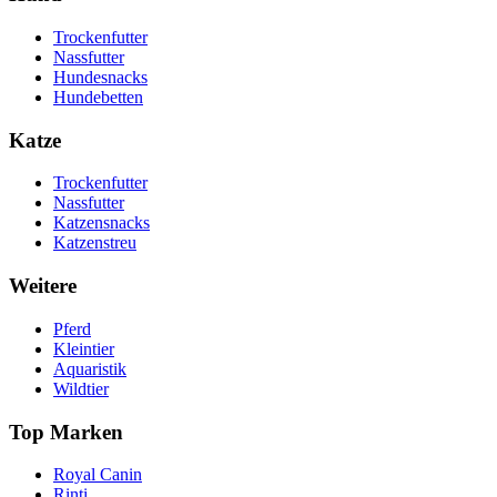
Trockenfutter
Nassfutter
Hundesnacks
Hundebetten
Katze
Trockenfutter
Nassfutter
Katzensnacks
Katzenstreu
Weitere
Pferd
Kleintier
Aquaristik
Wildtier
Top Marken
Royal Canin
Rinti