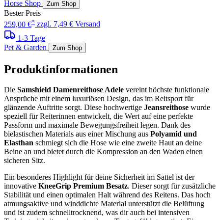
Horse Shop
Zum Shop
Bester Preis
*
259,00 €
zzgl. 7,49 € Versand
1-3 Tage
Pet & Garden
Zum Shop
Produktinformationen
Die
Samshield Damenreithose Adele
vereint höchste funktionale
Ansprüche mit einem luxuriösen Design, das im Reitsport für
glänzende Auftritte sorgt. Diese hochwertige
Jeansreithose
wurde
speziell für Reiterinnen entwickelt, die Wert auf eine perfekte
Passform und maximale Bewegungsfreiheit legen. Dank des
bielastischen Materials aus einer Mischung aus
Polyamid und
Elasthan
schmiegt sich die Hose wie eine zweite Haut an deine
Beine an und bietet durch die Kompression an den Waden einen
sicheren Sitz.
Ein besonderes Highlight für deine Sicherheit im Sattel ist der
innovative
KneeGrip Premium Besatz
. Dieser sorgt für zusätzliche
Stabilität und einen optimalen Halt während des Reitens. Das hoch
atmungsaktive und winddichte Material unterstützt die Belüftung
und ist zudem schnelltrocknend, was dir auch bei intensiven