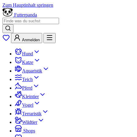
Zum Hauptinhalt springen
Futterpanda
Anmelden
Hund
Katze
Aquaristik
Teich
Pferd
Kleintier
Vogel
Terraristik
Wildtier
Shops