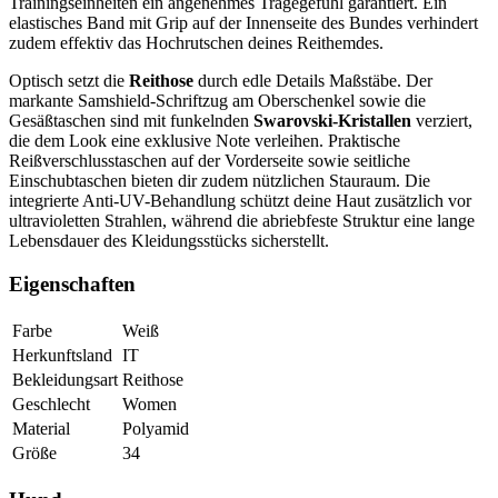
Trainingseinheiten ein angenehmes Tragegefühl garantiert. Ein
elastisches Band mit Grip auf der Innenseite des Bundes verhindert
zudem effektiv das Hochrutschen deines Reithemdes.
Optisch setzt die
Reithose
durch edle Details Maßstäbe. Der
markante Samshield-Schriftzug am Oberschenkel sowie die
Gesäßtaschen sind mit funkelnden
Swarovski-Kristallen
verziert,
die dem Look eine exklusive Note verleihen. Praktische
Reißverschlusstaschen auf der Vorderseite sowie seitliche
Einschubtaschen bieten dir zudem nützlichen Stauraum. Die
integrierte Anti-UV-Behandlung schützt deine Haut zusätzlich vor
ultravioletten Strahlen, während die abriebfeste Struktur eine lange
Lebensdauer des Kleidungsstücks sicherstellt.
Eigenschaften
Farbe
Weiß
Herkunftsland
IT
Bekleidungsart
Reithose
Geschlecht
Women
Material
Polyamid
Größe
34