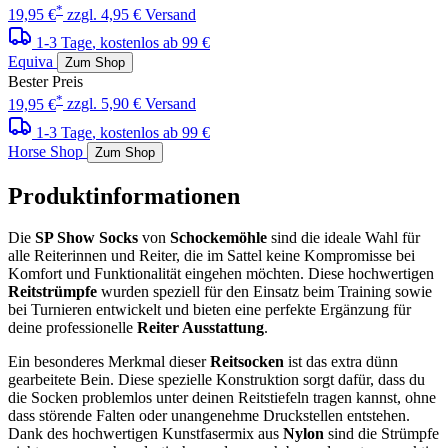
*
19,95 €
zzgl. 4,95 € Versand
1-3 Tage
, kostenlos ab 99 €
Equiva
Zum Shop
Bester Preis
*
19,95 €
zzgl. 5,90 € Versand
1-3 Tage
, kostenlos ab 99 €
Horse Shop
Zum Shop
Produktinformationen
Die
SP Show Socks
von
Schockemöhle
sind die ideale Wahl für
alle Reiterinnen und Reiter, die im Sattel keine Kompromisse bei
Komfort und Funktionalität eingehen möchten. Diese hochwertigen
Reitstrümpfe
wurden speziell für den Einsatz beim Training sowie
bei Turnieren entwickelt und bieten eine perfekte Ergänzung für
deine professionelle
Reiter Ausstattung
.
Ein besonderes Merkmal dieser
Reitsocken
ist das extra dünn
gearbeitete Bein. Diese spezielle Konstruktion sorgt dafür, dass du
die Socken problemlos unter deinen Reitstiefeln tragen kannst, ohne
dass störende Falten oder unangenehme Druckstellen entstehen.
Dank des hochwertigen Kunstfasermix aus
Nylon
sind die Strümpfe