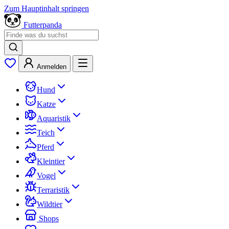
Zum Hauptinhalt springen
Futterpanda
Anmelden
Hund
Katze
Aquaristik
Teich
Pferd
Kleintier
Vogel
Terraristik
Wildtier
Shops