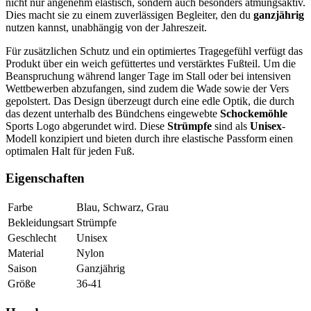
nicht nur angenehm elastisch, sondern auch besonders atmungsaktiv.
Dies macht sie zu einem zuverlässigen Begleiter, den du
ganzjährig
nutzen kannst, unabhängig von der Jahreszeit.
Für zusätzlichen Schutz und ein optimiertes Tragegefühl verfügt das
Produkt über ein weich gefüttertes und verstärktes Fußteil. Um die
Beanspruchung während langer Tage im Stall oder bei intensiven
Wettbewerben abzufangen, sind zudem die Wade sowie der Vers
gepolstert. Das Design überzeugt durch eine edle Optik, die durch
das dezent unterhalb des Bündchens eingewebte
Schockemöhle
Sports Logo abgerundet wird. Diese
Strümpfe
sind als
Unisex
-
Modell konzipiert und bieten durch ihre elastische Passform einen
optimalen Halt für jeden Fuß.
Eigenschaften
Farbe
Blau, Schwarz, Grau
Bekleidungsart
Strümpfe
Geschlecht
Unisex
Material
Nylon
Saison
Ganzjährig
Größe
36-41