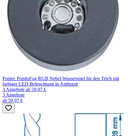
Pontec PondoFog RGB Nebel-Wasserspiel für den Teich mit
farbiger LED-Beleuchtung in Anthrazit
3 Angebote
ab 59,97 €
3 Angebote
ab 59,97 €