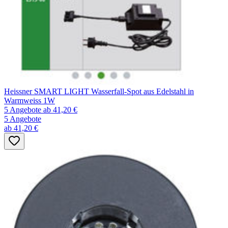
Heissner SMART LIGHT Wasserfall-Spot aus Edelstahl in
Warmweiss 1W
5 Angebote
ab 41,20 €
5 Angebote
ab 41,20 €