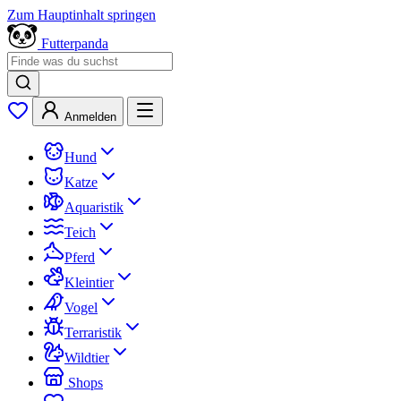
Zum Hauptinhalt springen
Futterpanda
Anmelden
Hund
Katze
Aquaristik
Teich
Pferd
Kleintier
Vogel
Terraristik
Wildtier
Shops