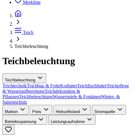
Merkliste
Teich
Teichbeleuchtung
Teichbeleuchtung
Teichbeleuchtung
Teichtechnik
Teichbau & Folie
Koifutter
Teichfischfutter
Teichpflege
& Wasseraufbereitung
Teichdekoration &
Pflanzen
Teichbeleuchtung
Wasserspiele & Fontänen
Winter- &
Saisonschutz
Marken
Preis
Herkunftsland
Stromquelle
Betriebsspannung
Leistungsaufnahme