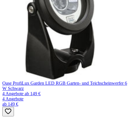
Oase ProfiLux Garden LED RGB Garten- und Teichscheinwerfer 6
W Schwarz
4 Angebote
ab 149 €
4 Angebote
ab 149 €