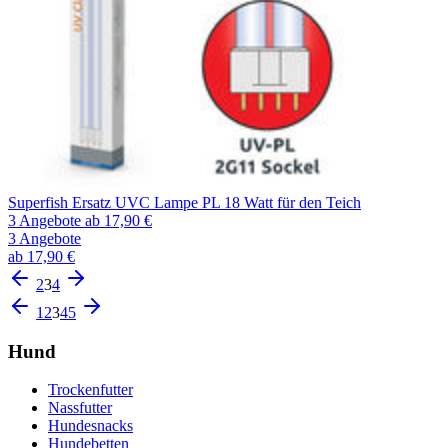
Superfish Ersatz UVC Lampe PL 18 Watt für den Teich
3 Angebote
ab 17,90 €
3 Angebote
ab 17,90 €
2
3
4
1
2
3
4
5
Hund
Trockenfutter
Nassfutter
Hundesnacks
Hundebetten