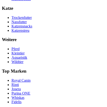
Katze
Trockenfutter
Nassfutter
Katzensnacks
Katzenstreu
Weitere
Pferd
Kleintier
Aquaristik
Wildtier
Top Marken
Royal Canin
Rinti
Josera
Purina ONE
Whiskas
Fidelis