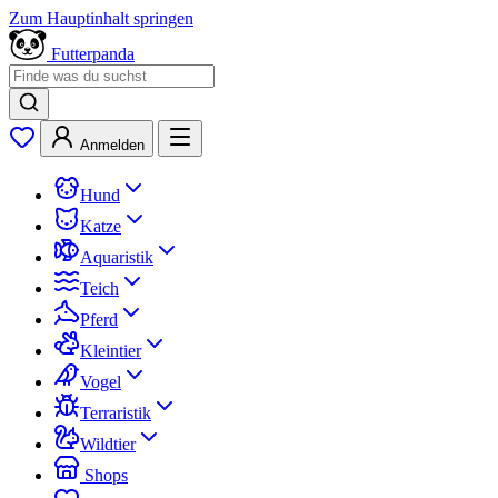
Zum Hauptinhalt springen
Futterpanda
Anmelden
Hund
Katze
Aquaristik
Teich
Pferd
Kleintier
Vogel
Terraristik
Wildtier
Shops