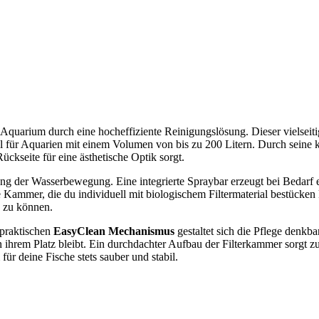
m Aquarium durch eine hocheffiziente Reinigungslösung. Dieser vielseit
eal für Aquarien mit einem Volumen von bis zu 200 Litern. Durch sein
ückseite für eine ästhetische Optik sorgt.
rung der Wasserbewegung. Eine integrierte Spraybar erzeugt bei Bedarf 
e Kammer, die du individuell mit biologischem Filtermaterial bestücken
n zu können.
 praktischen
EasyClean Mechanismus
gestaltet sich die Pflege denkbar
ihrem Platz bleibt. Ein durchdachter Aufbau der Filterkammer sorgt z
ür deine Fische stets sauber und stabil.