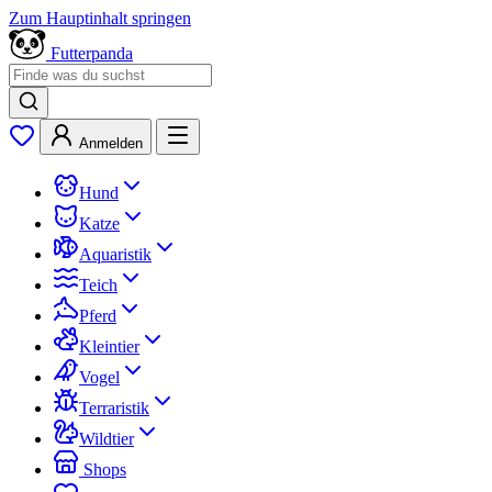
Zum Hauptinhalt springen
Futterpanda
Anmelden
Hund
Katze
Aquaristik
Teich
Pferd
Kleintier
Vogel
Terraristik
Wildtier
Shops