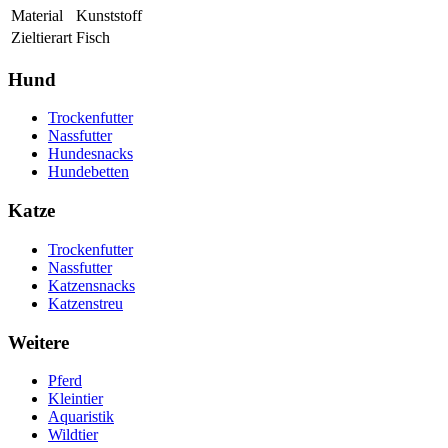
Material
Kunststoff
Zieltierart
Fisch
Hund
Trockenfutter
Nassfutter
Hundesnacks
Hundebetten
Katze
Trockenfutter
Nassfutter
Katzensnacks
Katzenstreu
Weitere
Pferd
Kleintier
Aquaristik
Wildtier