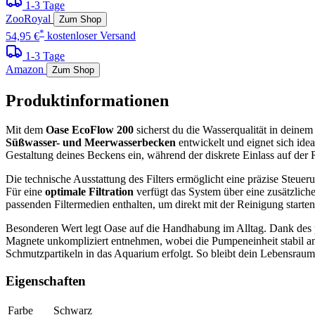
1-3 Tage
ZooRoyal
Zum Shop
*
54,95 €
kostenloser Versand
1-3 Tage
Amazon
Zum Shop
Produktinformationen
Mit dem
Oase EcoFlow 200
sicherst du die Wasserqualität in deine
Süßwasser- und Meerwasserbecken
entwickelt und eignet sich id
Gestaltung deines Beckens ein, während der diskrete Einlass auf der R
Die technische Ausstattung des Filters ermöglicht eine präzise Steue
Für eine
optimale Filtration
verfügt das System über eine zusätzlich
passenden Filtermedien enthalten, um direkt mit der Reinigung starte
Besonderen Wert legt Oase auf die Handhabung im Alltag. Dank des
Magnete unkompliziert entnehmen, wobei die Pumpeneinheit stabil an 
Schmutzpartikeln in das Aquarium erfolgt. So bleibt dein Lebensraum f
Eigenschaften
Farbe
Schwarz