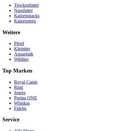
Trockenfutter
Nassfutter
Katzensnacks
Katzenstreu
Weitere
Pferd
Kleintier
Aquaristik
Wildtier
Top Marken
Royal Canin
Rinti
Josera
Purina ONE
Whiskas
Fidelis
Service
Alle Shops