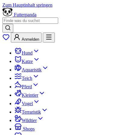
Zum Hauptinhalt springen
Futterpanda
Anmelden
Hund
Katze
Aquaristik
Teich
Pferd
Kleintier
Vogel
Terraristik
Wildtier
Shops