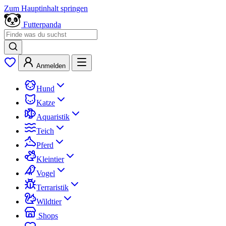
Zum Hauptinhalt springen
Futterpanda
Anmelden
Hund
Katze
Aquaristik
Teich
Pferd
Kleintier
Vogel
Terraristik
Wildtier
Shops