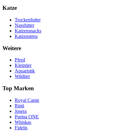
Katze
Trockenfutter
Nassfutter
Katzensnacks
Katzenstreu
Weitere
Pferd
Kleintier
Aquaristik
Wildtier
Top Marken
Royal Canin
Rinti
Josera
Purina ONE
Whiskas
Fidelis